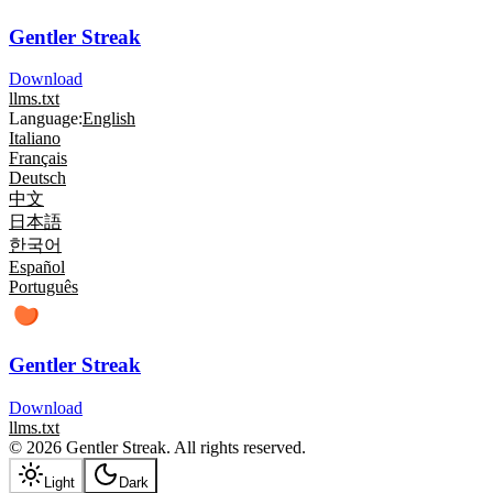
Gentler Streak
Download
llms.txt
Language:
English
Italiano
Français
Deutsch
中文
日本語
한국어
Español
Português
Gentler Streak
Download
llms.txt
© 2026 Gentler Streak. All rights reserved.
Light
Dark