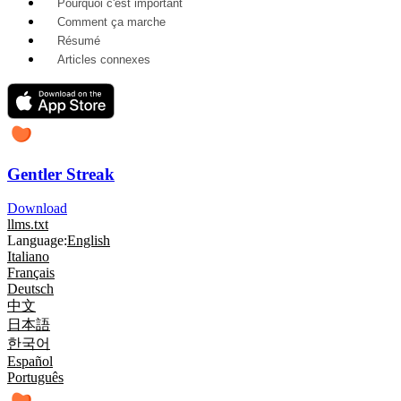
Pourquoi c'est important
Comment ça marche
Résumé
Articles connexes
Gentler Streak
Download
llms.txt
Language:
English
Italiano
Français
Deutsch
中文
日本語
한국어
Español
Português