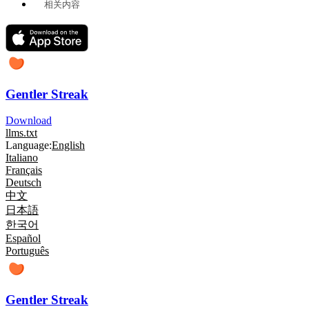
相关内容
Gentler Streak
Download
llms.txt
Language:
English
Italiano
Français
Deutsch
中文
日本語
한국어
Español
Português
Gentler Streak