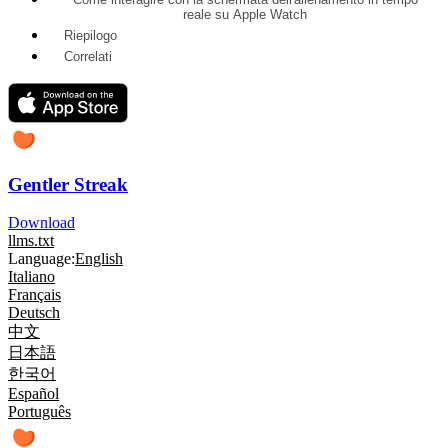
reale su Apple Watch
Riepilogo
Correlati
Gentler Streak
Download
llms.txt
Language:
English
Italiano
Français
Deutsch
中文
日本語
한국어
Español
Português