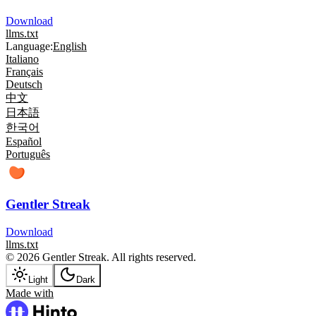
Download
llms.txt
Language:
English
Italiano
Français
Deutsch
中文
日本語
한국어
Español
Português
Gentler Streak
Download
llms.txt
© 2026 Gentler Streak. All rights reserved.
Light
Dark
Made with