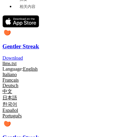
相关内容
Gentler Streak
Download
llms.txt
Language:
English
Italiano
Français
Deutsch
中文
日本語
한국어
Español
Português