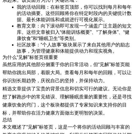
系起来。该页面分为几个关键区域：
我的活动回顾
：在标签页顶部，你可以找到每月和每年
的活动摘要。这些回顾将你在特定时段内的关键统计数
据、最长体能训练和成就进行可视化展示。
教育文章
：向下滚动即可发现一个涵盖广泛主题的短文
库。这些文章被归入“体能训练概要”、“了解身体”、“健
康饮食”和“睡眠卫生”等类别。
社区故事
：“个人故事”板块展示了来自其他用户的励志
故事，为管理健康和体能提供动力和现实视角。
为什么“见解”标签页很重要
虽然应用的其他部分侧重于你的日常活动，但“见解”标签页能
帮助你跳出局部，着眼大局。查看每月和每年的回顾，可以让
你识别长期趋势，庆祝自己的坚持，并保持动力。
精选文章提供了宝贵的背景信息和切实可行的建议。无论你是
想了解跑步中的常见错误、理解睡眠质量的重要性，还是寻找
健康饮食的窍门，这个板块都提供了专家知识来支持你的目
标，并帮助你在活力健康方面做出更明智的决策。
总结
本文概述了“见解”标签页，这是一个将你的活动回顾与丰富的