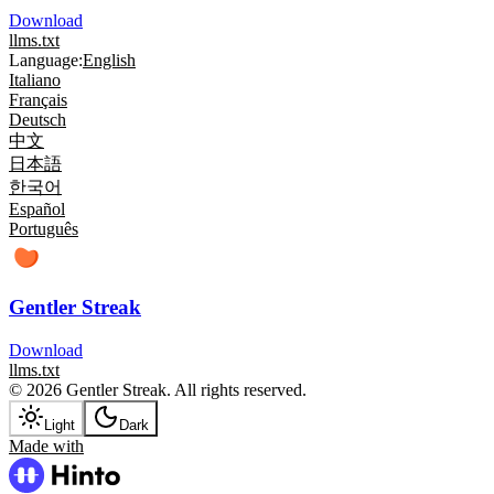
Download
llms.txt
Language:
English
Italiano
Français
Deutsch
中文
日本語
한국어
Español
Português
Gentler Streak
Download
llms.txt
© 2026 Gentler Streak. All rights reserved.
Light
Dark
Made with