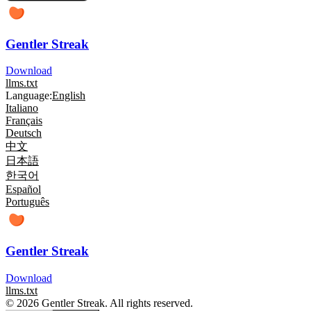
Gentler Streak
Download
llms.txt
Language:
English
Italiano
Français
Deutsch
中文
日本語
한국어
Español
Português
Gentler Streak
Download
llms.txt
© 2026 Gentler Streak. All rights reserved.