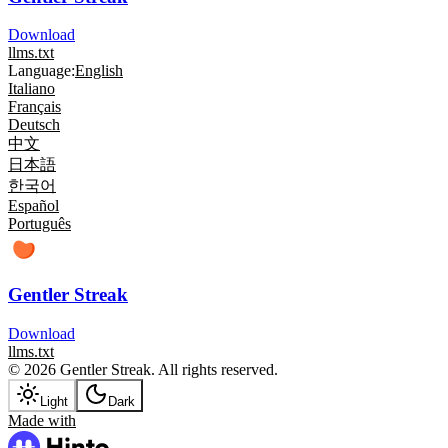
Download
llms.txt
Language:
English
Italiano
Français
Deutsch
中文
日本語
한국어
Español
Português
Gentler Streak
Download
llms.txt
© 2026 Gentler Streak. All rights reserved.
Light
Dark
Made with