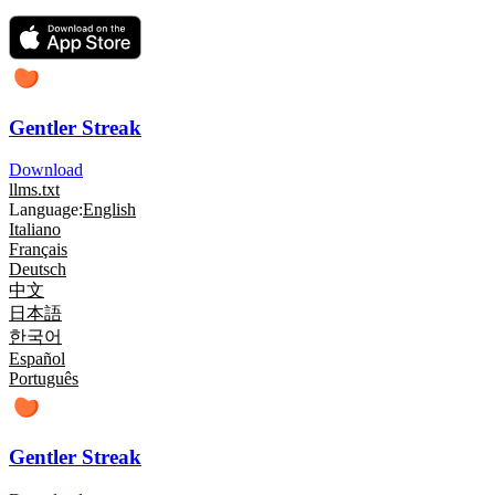
Gentler Streak
Download
llms.txt
Language:
English
Italiano
Français
Deutsch
中文
日本語
한국어
Español
Português
Gentler Streak