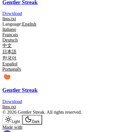
Gentler Streak
Download
llms.txt
Language:
English
Italiano
Français
Deutsch
中文
日本語
한국어
Español
Português
Gentler Streak
Download
llms.txt
© 2026 Gentler Streak. All rights reserved.
Light
Dark
Made with