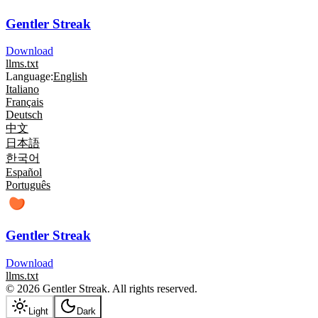
Gentler Streak
Download
llms.txt
Language:
English
Italiano
Français
Deutsch
中文
日本語
한국어
Español
Português
Gentler Streak
Download
llms.txt
© 2026 Gentler Streak. All rights reserved.
Light
Dark