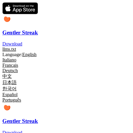
Gentler Streak
Download
llms.txt
Language:
English
Italiano
Français
Deutsch
中文
日本語
한국어
Español
Português
Gentler Streak
Download