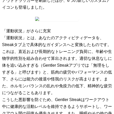
アウトトラッカーを刷新したほか、6つの新しいカスタムア
イコンも登場しました。
「運動状況」がさらに充実
「運動状況」とは、あなたのアクティビティデータを、
Streakタブ上で具体的なガイダンスへと変換したものです。
これは、直近および長期的なトレーニング負荷に、年齢や生
物学的性別を組み合わせて算出されます。適切な休息なしに
体を追い込みすぎる（Gentler Streakアプリでは「無理をし
すぎる」と呼びます）と、筋肉の疲労やパフォーマンスの低
下、さらには能力の後退や怪我のリスクが高まります。ま
た、ホルモンバランスの乱れや免疫力の低下、精神的な疲労
につながることもあります。
こうした悪影響を防ぐため、Gentler Streakはワークアウト
中に健康的な活動レベルを維持できるようサポートし、ワー
クアウト間の回復を優先させます。また、睡眠やその他の身