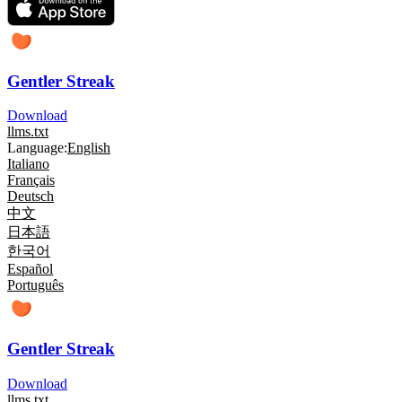
Gentler Streak
Download
llms.txt
Language:
English
Italiano
Français
Deutsch
中文
日本語
한국어
Español
Português
Gentler Streak
Download
llms.txt