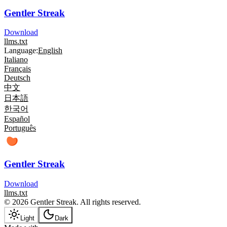
Gentler Streak
Download
llms.txt
Language:
English
Italiano
Français
Deutsch
中文
日本語
한국어
Español
Português
Gentler Streak
Download
llms.txt
© 2026 Gentler Streak. All rights reserved.
Light
Dark