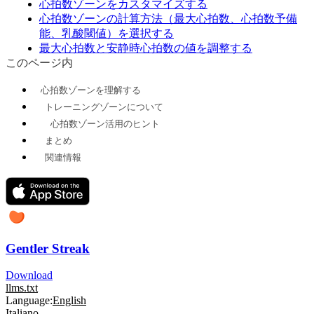
心拍数ゾーンをカスタマイズする
心拍数ゾーンの計算方法（最大心拍数、心拍数予備
能、乳酸閾値）を選択する
最大心拍数と安静時心拍数の値を調整する
このページ内
心拍数ゾーンを理解する
トレーニングゾーンについて
心拍数ゾーン活用のヒント
まとめ
関連情報
Gentler Streak
Download
llms.txt
Language:
English
Italiano