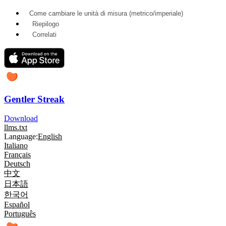
Come cambiare le unità di misura (metrico/imperiale)
Riepilogo
Correlati
Gentler Streak
Download
llms.txt
Language:
English
Italiano
Français
Deutsch
中文
日本語
한국어
Español
Português