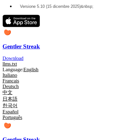
Versione 5.10 (15 dicembre 2025)&nbsp;
Gentler Streak
Download
llms.txt
Language:
English
Italiano
Français
Deutsch
中文
日本語
한국어
Español
Português
Gentler Streak