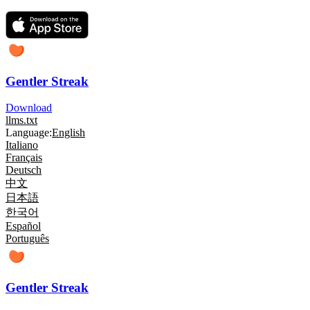
Gentler Streak
Download
llms.txt
Language:
English
Italiano
Français
Deutsch
中文
日本語
한국어
Español
Português
Gentler Streak