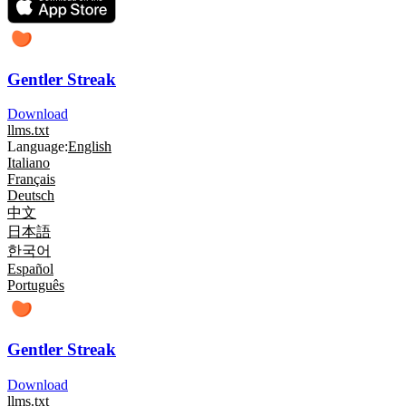
Gentler Streak
Download
llms.txt
Language:
English
Italiano
Français
Deutsch
中文
日本語
한국어
Español
Português
Gentler Streak
Download
llms.txt