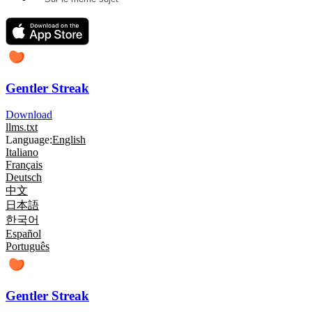
Gentler Streak
Download
llms.txt
Language:
English
Italiano
Français
Deutsch
中文
日本語
한국어
Español
Português
Gentler Streak