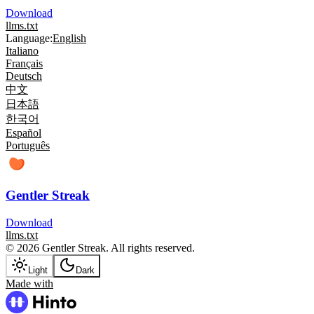
Download
llms.txt
Language:
English
Italiano
Français
Deutsch
中文
日本語
한국어
Español
Português
Gentler Streak
Download
llms.txt
© 2026 Gentler Streak. All rights reserved.
Light
Dark
Made with