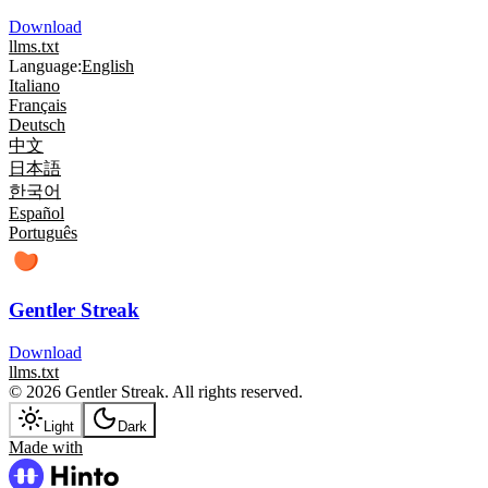
Download
llms.txt
Language:
English
Italiano
Français
Deutsch
中文
日本語
한국어
Español
Português
Gentler Streak
Download
llms.txt
© 2026 Gentler Streak. All rights reserved.
Light
Dark
Made with