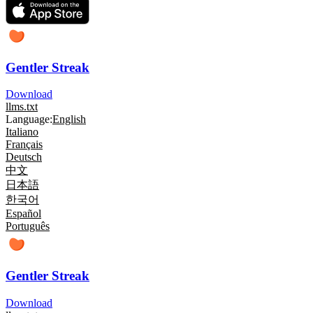
Gentler Streak
Download
llms.txt
Language:
English
Italiano
Français
Deutsch
中文
日本語
한국어
Español
Português
Gentler Streak
Download