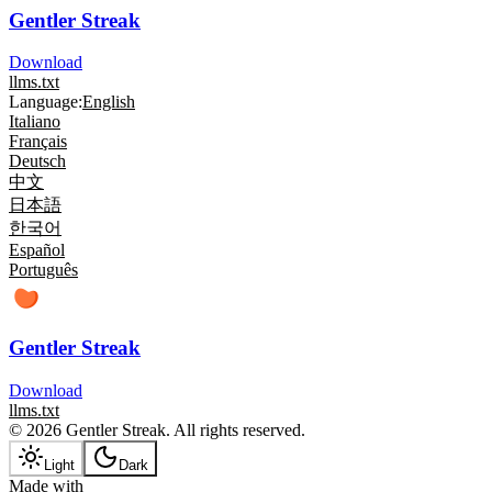
Gentler Streak
Download
llms.txt
Language:
English
Italiano
Français
Deutsch
中文
日本語
한국어
Español
Português
Gentler Streak
Download
llms.txt
© 2026 Gentler Streak. All rights reserved.
Light
Dark
Made with