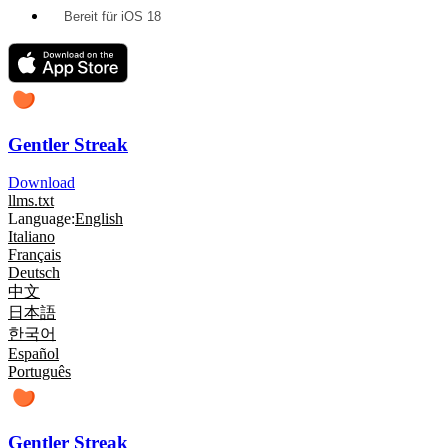
Bereit für iOS 18
Gentler Streak
Download
llms.txt
Language:
English
Italiano
Français
Deutsch
中文
日本語
한국어
Español
Português
Gentler Streak