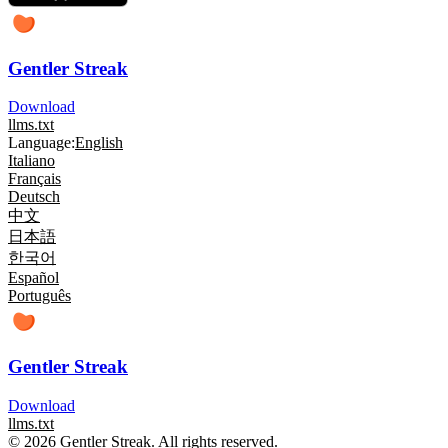
Gentler Streak
Download
llms.txt
Language:
English
Italiano
Français
Deutsch
中文
日本語
한국어
Español
Português
Gentler Streak
Download
llms.txt
© 2026 Gentler Streak. All rights reserved.